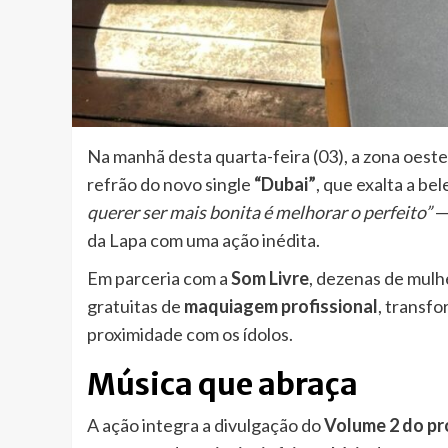
Na manhã desta quarta-feira (03), a zona oest
refrão do novo single
“Dubai”
, que exalta a be
querer ser mais bonita é melhorar o perfeito”
—
da Lapa com uma ação inédita.
Em parceria com a
Som Livre
, dezenas de mulh
gratuitas de
maquiagem profissional
, transf
proximidade com os ídolos.
Música que abraça
A ação integra a divulgação do
Volume 2 do pr