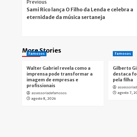
Post
Previous
Sami Rico lança O Filho da Lenda e celebra a
Navigation
eternidade da música sertaneja
More Stories
Famosos
Famosos
Walter Gabriel revela como a
Gilberto Gi
imprensa pode transformar a
destaca fo
imagem de empresas e
pela filha
profissionais
assessoria
agosto 7, 
assessoriadefamosos
agosto 8, 2026