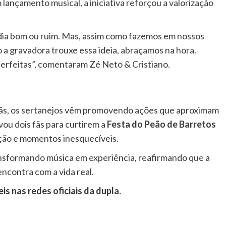
 lançamento musical, a iniciativa reforçou a valorização
 dia bom ou ruim. Mas, assim como fazemos em nossos
a gravadora trouxe essa ideia, abraçamos na hora.
perfeitas”, comentaram Zé Neto & Cristiano.
fãs, os sertanejos vêm promovendo ações que aproximam
vou dois fãs para curtirem a
Festa do Peão de Barretos
ão e momentos inesquecíveis.
ansformando música em experiência, reafirmando que a
ncontra com a vida real.
s nas redes oficiais da dupla.