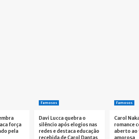
Famosos
Famosos
lembra
Davi Lucca quebra o
Carol Nak
taca força
silêncio após elogios nas
romance c
ado pela
redes e destaca educação
aberto ao 
recebida de Carol Dantas
amorosa