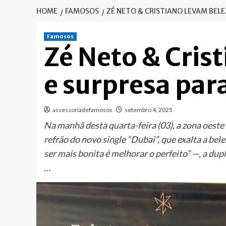
HOME
FAMOSOS
ZÉ NETO & CRISTIANO LEVAM BELE
Famosos
Zé Neto & Cris
e surpresa par
assessoriadefamosos
setembro 4, 2025
Na manhã desta quarta-feira (03), a zona oest
refrão do novo single “Dubai”, que exalta a bel
ser mais bonita é melhorar o perfeito” —, a du
…