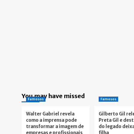
You may have missed
Famosos
Famosos
Walter Gabriel revela
Gilberto Gil re
como a imprensa pode
Preta Gil e des
transformar a imagem de
do legado deix
empresas e profissionais
filha