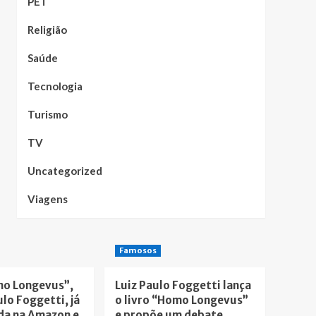
PET
Religião
Saúde
Tecnologia
Turismo
TV
Uncategorized
Viagens
Famosos
mo Longevus”,
Luiz Paulo Foggetti lança
ulo Foggetti, já
o livro “Homo Longevus”
da na Amazon e
e propõe um debate