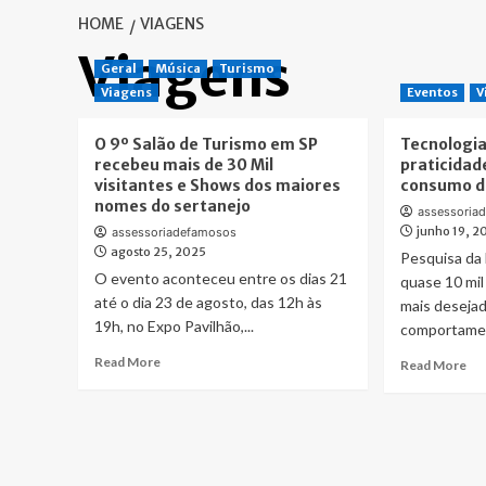
HOME
VIAGENS
Viagens
Geral
Música
Turismo
Viagens
Eventos
V
O 9º Salão de Turismo em SP
Tecnologia
recebeu mais de 30 Mil
praticidad
visitantes e Shows dos maiores
consumo da
nomes do sertanejo
assessoria
junho 19, 2
assessoriadefamosos
agosto 25, 2025
Pesquisa da
O evento aconteceu entre os dias 21
quase 10 mil
até o dia 23 de agosto, das 12h às
mais desejad
19h, no Expo Pavilhão,...
comportament
Read
Read More
Re
Read More
more
mo
about
ab
O
Tec
9º
ide
Salão
e
de
pra