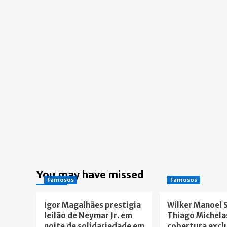
You may have missed
Famosos
Famosos
Igor Magalhães prestigia
Wilker Manoel 
leilão de Neymar Jr. em
Thiago Michela
noite de solidariedade em
cobertura excl