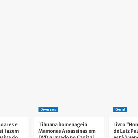
Diversos
Geral
Soares e
Tihuana homenageia
Livro “Ho
si fazem
Mamonas Assassinas em
de Luiz Pa
usiva do
DVD gravado no Capital
está à ven