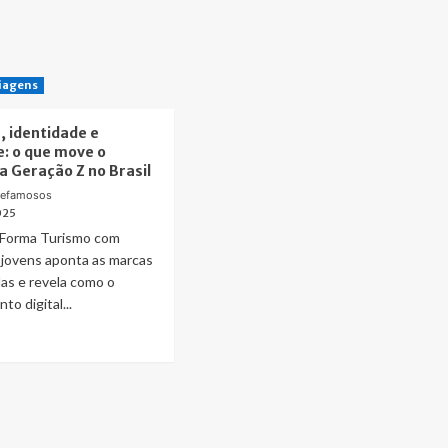
iagens
, identidade e
e: o que move o
 Geração Z no Brasil
defamosos
025
 Forma Turismo com
 jovens aponta as marcas
as e revela como o
o digital...
ad
re
out
nologia,
ntidade
ticidade: