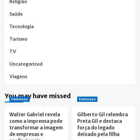
Religião
Saúde
Tecnologia
Turismo
TV
Uncategorized
Viagens
You may have missed
Famosos
Famosos
Walter Gabriel revela
Gilberto Gil relembra
como a imprensa pode
Preta Gil e destaca
transformar a imagem
força do legado
de empresas e
deixado pela filha