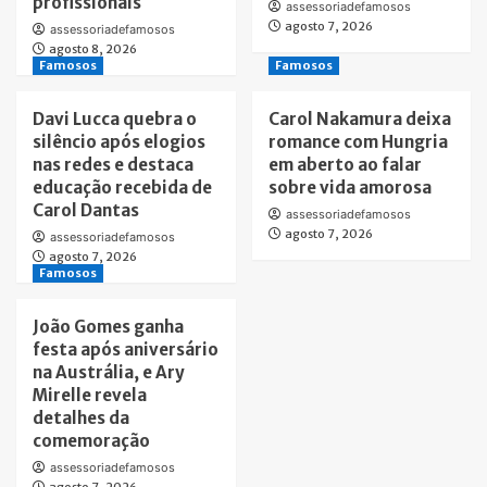
profissionais
assessoriadefamosos
agosto 7, 2026
assessoriadefamosos
agosto 8, 2026
Famosos
Famosos
Davi Lucca quebra o
Carol Nakamura deixa
silêncio após elogios
romance com Hungria
nas redes e destaca
em aberto ao falar
educação recebida de
sobre vida amorosa
Carol Dantas
assessoriadefamosos
agosto 7, 2026
assessoriadefamosos
agosto 7, 2026
Famosos
João Gomes ganha
festa após aniversário
na Austrália, e Ary
Mirelle revela
detalhes da
comemoração
assessoriadefamosos