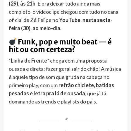
(29), às 21h
. E pra deixar tudo ainda mais
completo, o videoclipe chegou com tudo no canal
oficial de Zé Felipe no
YouTube, nesta sexta-
feira (30), ao meio-dia.
Funk, pop e muito beat — é
hit ou com certeza?
“
Linha de Frente
” chega com uma proposta
ousada e direta: fazer geral sair do chão! A música
é aquele tipo de som que gruda na cabeça no
primeiro play, com um
refrão chiclete, batidas
pesadas e letra pra lá de ousada
, que já tá
dominando as trends e playlists do país.