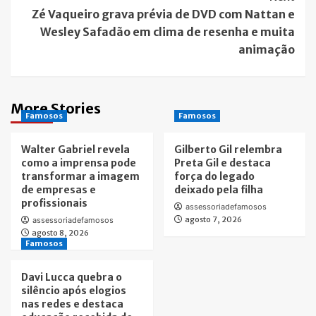
Zé Vaqueiro grava prévia de DVD com Nattan e
Wesley Safadão em clima de resenha e muita
animação
More Stories
Famosos
Famosos
Walter Gabriel revela
Gilberto Gil relembra
como a imprensa pode
Preta Gil e destaca
transformar a imagem
força do legado
de empresas e
deixado pela filha
profissionais
assessoriadefamosos
agosto 7, 2026
assessoriadefamosos
agosto 8, 2026
Famosos
Davi Lucca quebra o
silêncio após elogios
nas redes e destaca