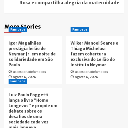
Rosa e compartilha alegria da maternidade
More Stories
Famosos
Famosos
Igor Magalhães
Wilker Manoel Soares e
prestigia leilão de
Thiago Michelasi
Neymar Jr. em noite de
fazem cobertura
solidariedade em São
exclusiva do Leilão do
Paulo
Instituto Neymar
assessoriadefamosos
assessoriadefamosos
agosto 6, 2026
agosto 6, 2026
Famosos
Luiz Paulo Foggetti
lança o livro “Homo
Longevus” e propõe um
debate sobre os
desafios de uma
sociedade cada vez
mais longeva