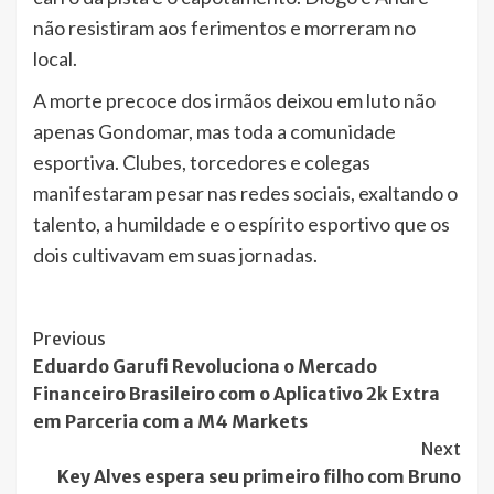
não resistiram aos ferimentos e morreram no
local.
A morte precoce dos irmãos deixou em luto não
apenas Gondomar, mas toda a comunidade
esportiva. Clubes, torcedores e colegas
manifestaram pesar nas redes sociais, exaltando o
talento, a humildade e o espírito esportivo que os
dois cultivavam em suas jornadas.
Post
Previous
Eduardo Garufi Revoluciona o Mercado
Navigation
Financeiro Brasileiro com o Aplicativo 2k Extra
em Parceria com a M4 Markets
Next
Key Alves espera seu primeiro filho com Bruno