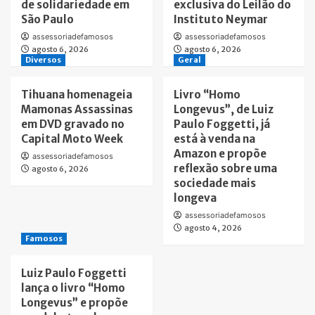
de solidariedade em
exclusiva do Leilão do
São Paulo
Instituto Neymar
assessoriadefamosos
assessoriadefamosos
agosto 6, 2026
agosto 6, 2026
Diversos
Geral
Tihuana homenageia
Livro “Homo
Mamonas Assassinas
Longevus”, de Luiz
em DVD gravado no
Paulo Foggetti, já
Capital Moto Week
está à venda na
Amazon e propõe
assessoriadefamosos
reflexão sobre uma
agosto 6, 2026
sociedade mais
longeva
assessoriadefamosos
agosto 4, 2026
Famosos
Luiz Paulo Foggetti
lança o livro “Homo
Longevus” e propõe