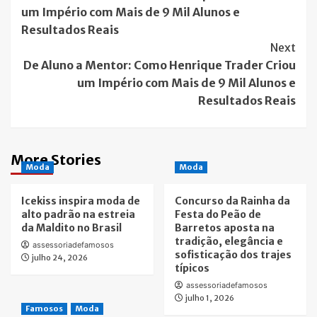
Navigation
um Império com Mais de 9 Mil Alunos e
Resultados Reais
Next
De Aluno a Mentor: Como Henrique Trader Criou
um Império com Mais de 9 Mil Alunos e
Resultados Reais
More Stories
Moda
Moda
Icekiss inspira moda de
Concurso da Rainha da
alto padrão na estreia
Festa do Peão de
da Maldito no Brasil
Barretos aposta na
tradição, elegância e
assessoriadefamosos
sofisticação dos trajes
julho 24, 2026
típicos
assessoriadefamosos
julho 1, 2026
Famosos
Moda