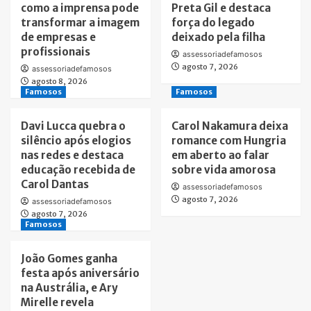
como a imprensa pode
Preta Gil e destaca
transformar a imagem
força do legado
de empresas e
deixado pela filha
profissionais
assessoriadefamosos
agosto 7, 2026
assessoriadefamosos
agosto 8, 2026
Famosos
Famosos
Davi Lucca quebra o
Carol Nakamura deixa
silêncio após elogios
romance com Hungria
nas redes e destaca
em aberto ao falar
educação recebida de
sobre vida amorosa
Carol Dantas
assessoriadefamosos
agosto 7, 2026
assessoriadefamosos
agosto 7, 2026
Famosos
João Gomes ganha
festa após aniversário
na Austrália, e Ary
Mirelle revela