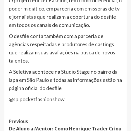
O projeto Pocket Fashion, tem como diferencial, o
poder midiático, em parceria com emissoras de tv
e jornalistas que realizam a cobertura do desfile
em todos os canais de comunicação.
O desfile conta também com a parceria de
agências respeitadas e produtores de castings
que realizam suas avaliações na busca de novos
talentos.
A Seletiva acontece na Studio Stage no bairro da
lapa em São Paulo e todas as informações estão na
página oficial do desfile
@sp.pocketfashionshow
Post
Previous
De Aluno a Mentor: Como Henrique Trader Criou