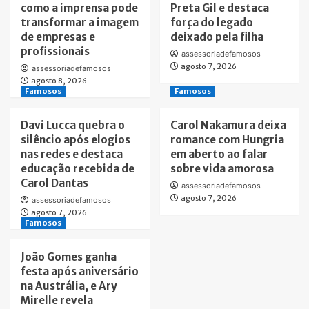
como a imprensa pode
Preta Gil e destaca
transformar a imagem
força do legado
de empresas e
deixado pela filha
profissionais
assessoriadefamosos
agosto 7, 2026
assessoriadefamosos
agosto 8, 2026
Famosos
Famosos
Davi Lucca quebra o
Carol Nakamura deixa
silêncio após elogios
romance com Hungria
nas redes e destaca
em aberto ao falar
educação recebida de
sobre vida amorosa
Carol Dantas
assessoriadefamosos
agosto 7, 2026
assessoriadefamosos
agosto 7, 2026
Famosos
João Gomes ganha
festa após aniversário
na Austrália, e Ary
Mirelle revela