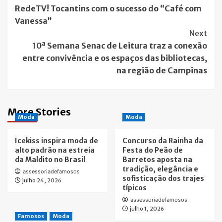
Navigation
RedeTV! Tocantins com o sucesso do “Café com
Vanessa”
Next
10ª Semana Senac de Leitura traz a conexão
entre convivência e os espaços das bibliotecas,
na região de Campinas
More Stories
Moda
Moda
Icekiss inspira moda de
Concurso da Rainha da
alto padrão na estreia
Festa do Peão de
da Maldito no Brasil
Barretos aposta na
tradição, elegância e
assessoriadefamosos
sofisticação dos trajes
julho 24, 2026
típicos
assessoriadefamosos
julho 1, 2026
Famosos
Moda