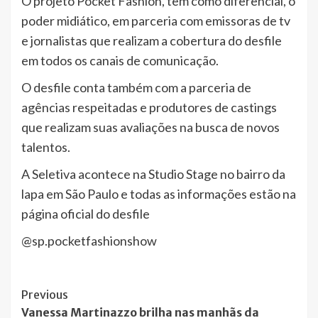
O projeto Pocket Fashion, tem como diferencial, o
poder midiático, em parceria com emissoras de tv
e jornalistas que realizam a cobertura do desfile
em todos os canais de comunicação.
O desfile conta também com a parceria de
agências respeitadas e produtores de castings
que realizam suas avaliações na busca de novos
talentos.
A Seletiva acontece na Studio Stage no bairro da
lapa em São Paulo e todas as informações estão na
página oficial do desfile
@sp.pocketfashionshow
Post
Previous
Vanessa Martinazzo brilha nas manhãs da