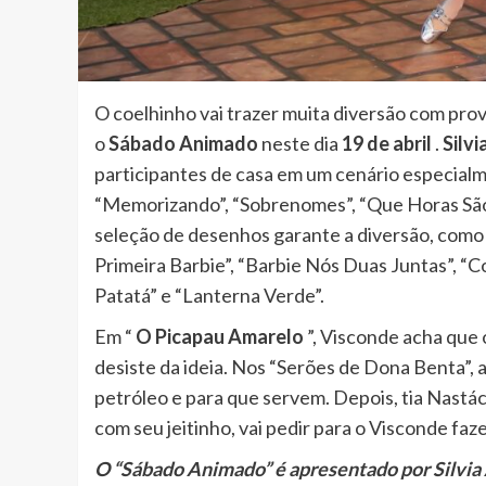
O coelhinho vai trazer muita diversão com pr
o
Sábado Animado
neste dia
19 de abril
.
Silv
participantes de casa em um cenário especial
“Memorizando”, “Sobrenomes”, “Que Horas São?
seleção de desenhos garante a diversão, como 
Primeira Barbie”, “Barbie Nós Duas Juntas”, “C
Patatá” e “Lanterna Verde”.
Em “
O Picapau Amarelo
”, Visconde acha que o
desiste da ideia. Nos “Serões de Dona Benta”, a
petróleo e para que servem. Depois, tia Nastáci
com seu jeitinho, vai pedir para o Visconde faz
O “Sábado Animado” é apresentado por Silvia Ab