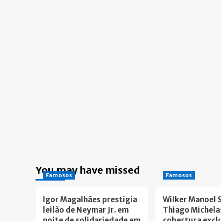
You may have missed
Famosos
Famosos
Igor Magalhães prestigia
Wilker Manoel 
leilão de Neymar Jr. em
Thiago Michela
noite de solidariedade em
cobertura excl