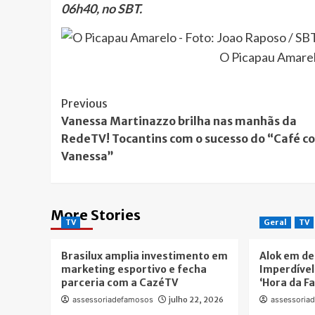
06h40, no SBT.
O Picapau Amarel
Post
Previous
Vanessa Martinazzo brilha nas manhãs da
Navigation
RedeTV! Tocantins com o sucesso do “Café c
Vanessa”
More Stories
TV
Geral
TV
Brasilux amplia investimento em
Alok em de
marketing esportivo e fecha
Imperdível
parceria com a CazéTV
‘Hora da F
assessoriadefamosos
julho 22, 2026
assessoria