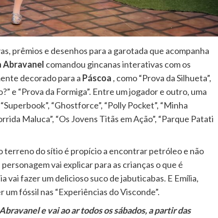
ovas, prêmios e desenhos para a garotada que acompanha
ia Abravanel
comandou gincanas interativas com os
mente decorado para a
Páscoa
, como “Prova da Silhueta”,
” e “Prova da Formiga”. Entre um jogador e outro, uma
“Superbook”, “Ghostforce”, “Polly Pocket”, “Minha
orrida Maluca”, “Os Jovens Titãs em Ação”, “Parque Patati
 terreno do sítio é propício a encontrar petróleo e não
 personagem vai explicar para as crianças o que é
a vai fazer um delicioso suco de jabuticabas. E Emília,
er um fóssil nas “Experiências do Visconde”.
ravanel e vai ao ar todos os sábados, a partir das