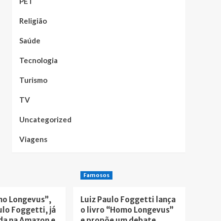
PET
Religião
Saúde
Tecnologia
Turismo
TV
Uncategorized
Viagens
Famosos
mo Longevus”,
Luiz Paulo Foggetti lança
ulo Foggetti, já
o livro “Homo Longevus”
da na Amazon e
e propõe um debate