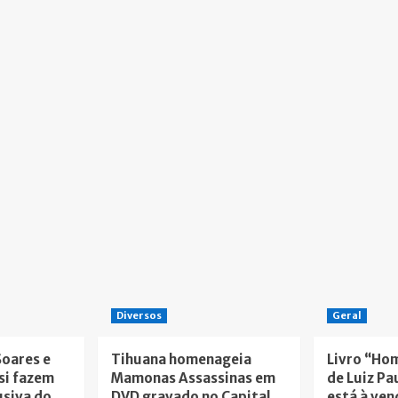
Diversos
Geral
Soares e
Tihuana homenageia
Livro “Ho
si fazem
Mamonas Assassinas em
de Luiz Pa
usiva do
DVD gravado no Capital
está à ven