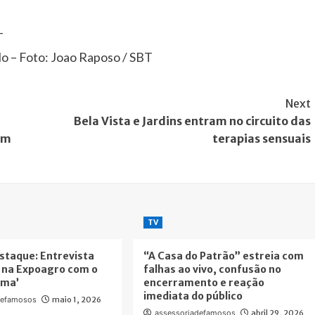
o – Foto: Joao Raposo / SBT
Next
Bela Vista e Jardins entram no circuito das
om
terapias sensuais
TV
staque: Entrevista
“A Casa do Patrão” estreia com
 na Expoagro com o
falhas ao vivo, confusão no
ama’
encerramento e reação
imediata do público
defamosos
maio 1, 2026
assessoriadefamosos
abril 29, 2026