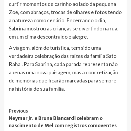
curtir momentos de carinho ao lado da pequena
Zoe, com abraços, trocas de olhares e fotos tendo
a natureza como cenário. Encerrando o dia,
Sabrina mostrou as crianças se divertindo na rua,
em um clima descontraído e alegre.
A viagem, além de turística, tem sido uma
verdadeira celebração das raízes da família Sato
Rahal. Para Sabrina, cada parada representa não
apenas uma nova paisagem, mas a concretização
de memórias que ficarão marcadas para sempre
na história de sua família.
Post
Previous
Neymar Jr. e Bruna Biancardi celebram o
Navigation
nascimento de Mel com registros comoventes