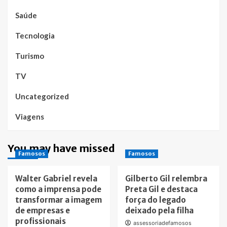
Saúde
Tecnologia
Turismo
TV
Uncategorized
Viagens
You may have missed
Famosos
Famosos
Walter Gabriel revela
Gilberto Gil relembra
como a imprensa pode
Preta Gil e destaca
transformar a imagem
força do legado
de empresas e
deixado pela filha
profissionais
assessoriadefamosos