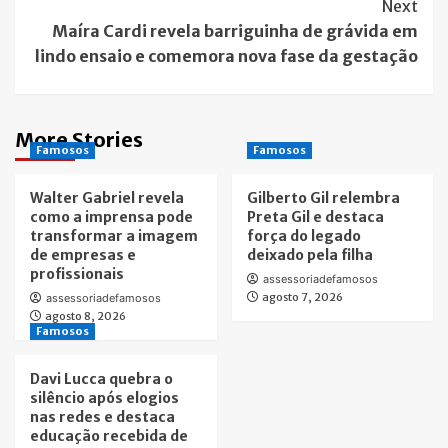
Next
Maíra Cardi revela barriguinha de grávida em
lindo ensaio e comemora nova fase da gestação
More Stories
Famosos
Famosos
Walter Gabriel revela
Gilberto Gil relembra
como a imprensa pode
Preta Gil e destaca
transformar a imagem
força do legado
de empresas e
deixado pela filha
profissionais
assessoriadefamosos
agosto 7, 2026
assessoriadefamosos
agosto 8, 2026
Famosos
Davi Lucca quebra o
silêncio após elogios
nas redes e destaca
educação recebida de