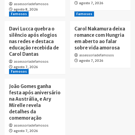
agosto 7, 2026
assessoriadefamosos
agosto 8, 2026
Famosos
Famosos
Davi Lucca quebra o
Carol Nakamura deixa
silêncio após elogios
romance com Hungria
nas redes e destaca
em aberto ao falar
educação recebida de
sobre vida amorosa
Carol Dantas
assessoriadefamosos
agosto 7, 2026
assessoriadefamosos
agosto 7, 2026
Famosos
João Gomes ganha
festa após aniversário
na Austrália, e Ary
Mirelle revela
detalhes da
comemoração
assessoriadefamosos
agosto 7, 2026