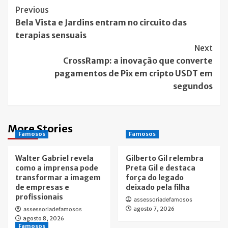
Post
Previous
Bela Vista e Jardins entram no circuito das
Navigation
terapias sensuais
Next
CrossRamp: a inovação que converte
pagamentos de Pix em cripto USDT em
segundos
More Stories
Famosos
Famosos
Walter Gabriel revela
Gilberto Gil relembra
como a imprensa pode
Preta Gil e destaca
transformar a imagem
força do legado
de empresas e
deixado pela filha
profissionais
assessoriadefamosos
agosto 7, 2026
assessoriadefamosos
agosto 8, 2026
Famosos