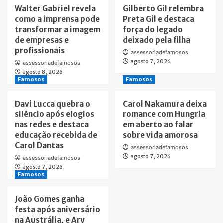
Walter Gabriel revela
Gilberto Gil relembra
como a imprensa pode
Preta Gil e destaca
transformar a imagem
força do legado
de empresas e
deixado pela filha
profissionais
assessoriadefamosos
agosto 7, 2026
assessoriadefamosos
agosto 8, 2026
Famosos
Famosos
Davi Lucca quebra o
Carol Nakamura deixa
silêncio após elogios
romance com Hungria
nas redes e destaca
em aberto ao falar
educação recebida de
sobre vida amorosa
Carol Dantas
assessoriadefamosos
agosto 7, 2026
assessoriadefamosos
agosto 7, 2026
Famosos
João Gomes ganha
festa após aniversário
na Austrália, e Ary