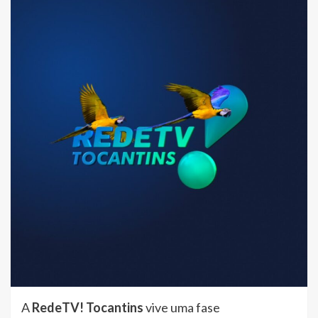
A
RedeTV! Tocantins
vive uma fase