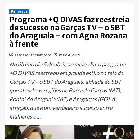
Famosos
Programa +Q DIVAS faz reestreia
de sucesso na Garças TV – o SBT
do Araguaia – com Agna Rozana
à frente
assessoriadefamosos
maio 4, 2025
No último dia 5 de abril, ao meio-dia, o programa
+Q DIVAS reestreou em grande estilo na tela da
Garças TV – o SBT do Araguaia, afiliada do SBT
que atende as regiões de Barra do Garças (MT),
Pontal do Araguaia (MT) e Aragarças (GO). A
atração, que é um verdadeiro sucesso entre
mulheres e …