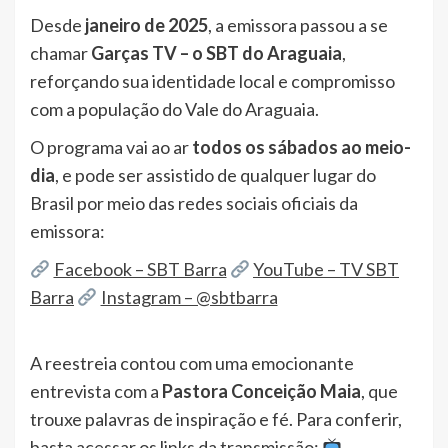
Desde
janeiro de 2025
, a emissora passou a se
chamar
Garças TV – o SBT do Araguaia
,
reforçando sua identidade local e compromisso
com a população do Vale do Araguaia.
O programa vai ao ar
todos os sábados ao meio-
dia
, e pode ser assistido de qualquer lugar do
Brasil por meio das redes sociais oficiais da
emissora:
Facebook – SBT Barra
YouTube – TV SBT
Barra
Instagram – @sbtbarra
A reestreia contou com uma emocionante
entrevista com a
Pastora Conceição Maia
, que
trouxe palavras de inspiração e fé. Para conferir,
basta acessar os links da transmissão: