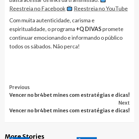
Reestreia no Facebook
Reestreia no YouTube
Com muita autenticidade, carisma e
espiritualidade, o programa
+Q DIVAS
promete
continuar emocionando e informando o público
todos os sábados. Não perca!
Post
Previous
Vencer no br4bet mines com estratégias e dicas!
Navigation
Next
Vencer no br4bet mines com estratégias e dicas!
More Stories