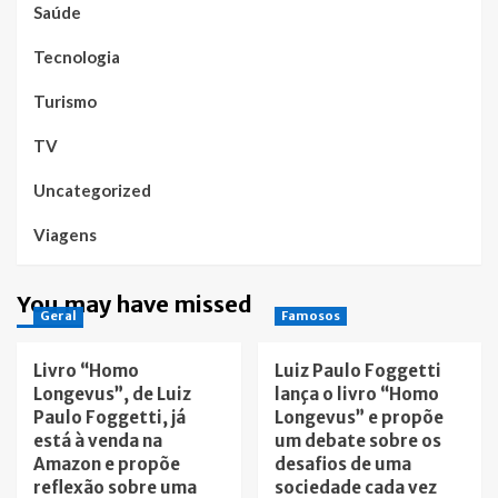
Saúde
Tecnologia
Turismo
TV
Uncategorized
Viagens
You may have missed
Geral
Famosos
Livro “Homo
Luiz Paulo Foggetti
Longevus”, de Luiz
lança o livro “Homo
Paulo Foggetti, já
Longevus” e propõe
está à venda na
um debate sobre os
Amazon e propõe
desafios de uma
reflexão sobre uma
sociedade cada vez