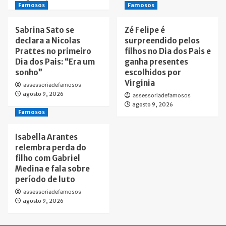
Famosos
Famosos
Sabrina Sato se
Zé Felipe é
declara a Nicolas
surpreendido pelos
Prattes no primeiro
filhos no Dia dos Pais e
Dia dos Pais: “Era um
ganha presentes
sonho”
escolhidos por
Virginia
assessoriadefamosos
agosto 9, 2026
assessoriadefamosos
agosto 9, 2026
Famosos
Isabella Arantes
relembra perda do
filho com Gabriel
Medina e fala sobre
período de luto
assessoriadefamosos
agosto 9, 2026