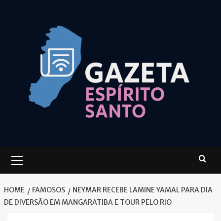
Skip
to
content
Primary
Menu
HOME
FAMOSOS
NEYMAR RECEBE LAMINE YAMAL PARA DIA
DE DIVERSÃO EM MANGARATIBA E TOUR PELO RIO