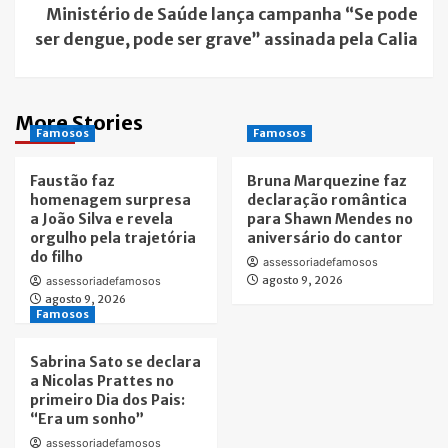
Ministério de Saúde lança campanha “Se pode
ser dengue, pode ser grave” assinada pela Calia
More Stories
Famosos
Famosos
Faustão faz
Bruna Marquezine faz
homenagem surpresa
declaração romântica
a João Silva e revela
para Shawn Mendes no
orgulho pela trajetória
aniversário do cantor
do filho
assessoriadefamosos
agosto 9, 2026
assessoriadefamosos
agosto 9, 2026
Famosos
Sabrina Sato se declara
a Nicolas Prattes no
primeiro Dia dos Pais:
“Era um sonho”
assessoriadefamosos