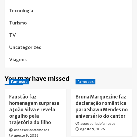
Tecnologia
Turismo
TV
Uncategorized
Viagens
You may have missed
Famosos
Famosos
Faustão faz
Bruna Marquezine faz
homenagem surpresa
declaração romântica
a João Silva e revela
para Shawn Mendes no
orgulho pela
aniversário do cantor
trajetória do filho
assessoriadefamosos
agosto 9, 2026
assessoriadefamosos
agosto 9, 2026