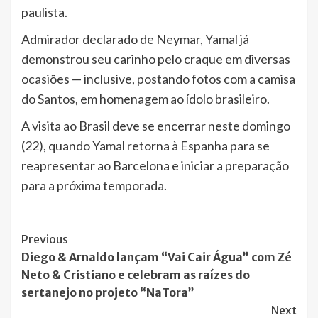
paulista.
Admirador declarado de Neymar, Yamal já
demonstrou seu carinho pelo craque em diversas
ocasiões — inclusive, postando fotos com a camisa
do Santos, em homenagem ao ídolo brasileiro.
A visita ao Brasil deve se encerrar neste domingo
(22), quando Yamal retorna à Espanha para se
reapresentar ao Barcelona e iniciar a preparação
para a próxima temporada.
Post
Previous
Diego & Arnaldo lançam “Vai Cair Água” com Zé
Navigation
Neto & Cristiano e celebram as raízes do
sertanejo no projeto “NaTora”
Next