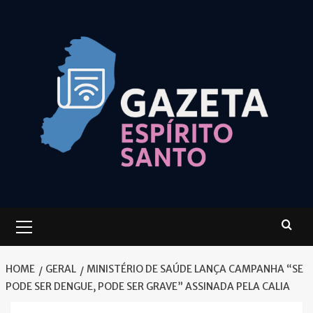
Skip
to
content
Primary
Menu
HOME
GERAL
MINISTÉRIO DE SAÚDE LANÇA CAMPANHA “SE
PODE SER DENGUE, PODE SER GRAVE” ASSINADA PELA CALIA