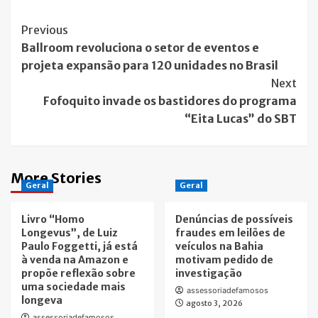
Post
Previous
Ballroom revoluciona o setor de eventos e
Navigation
projeta expansão para 120 unidades no Brasil
Next
Fofoquito invade os bastidores do programa
“Eita Lucas” do SBT
More Stories
Geral
Geral
Livro “Homo
Denúncias de possíveis
Longevus”, de Luiz
fraudes em leilões de
Paulo Foggetti, já está
veículos na Bahia
à venda na Amazon e
motivam pedido de
propõe reflexão sobre
investigação
uma sociedade mais
assessoriadefamosos
longeva
agosto 3, 2026
assessoriadefamosos