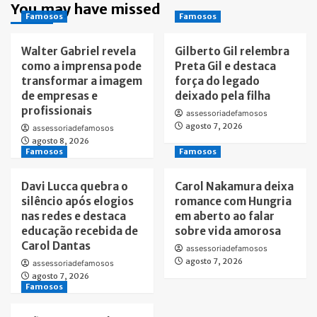
You may have missed
Famosos
Famosos
Walter Gabriel revela
Gilberto Gil relembra
como a imprensa pode
Preta Gil e destaca
transformar a imagem
força do legado
de empresas e
deixado pela filha
profissionais
assessoriadefamosos
agosto 7, 2026
assessoriadefamosos
agosto 8, 2026
Famosos
Famosos
Davi Lucca quebra o
Carol Nakamura deixa
silêncio após elogios
romance com Hungria
nas redes e destaca
em aberto ao falar
educação recebida de
sobre vida amorosa
Carol Dantas
assessoriadefamosos
agosto 7, 2026
assessoriadefamosos
agosto 7, 2026
Famosos