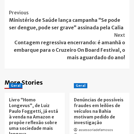
Post
Previous
Ministério de Saúde lança campanha “Se pode
Navigation
ser dengue, pode ser grave” assinada pela Calia
Next
Contagem regressiva encerrando: é amanhã o
embarque para o Cruzeiro On Board Festival, o
mais aguardado do ano!
More Stories
Geral
Geral
Livro “Homo
Denúncias de possíveis
Longevus”, de Luiz
fraudes em leilões de
Paulo Foggetti, já está
veículos na Bahia
à venda na Amazon e
motivam pedido de
propõe reflexão sobre
investigação
uma sociedade mais
assessoriadefamosos