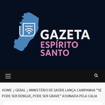
Skip
to
content
Primary
Menu
HOME
GERAL
MINISTÉRIO DE SAÚDE LANÇA CAMPANHA “SE
PODE SER DENGUE, PODE SER GRAVE” ASSINADA PELA CALIA