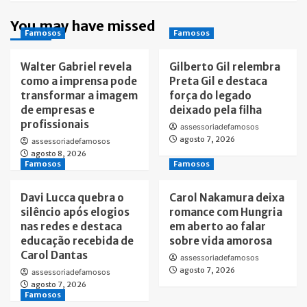
You may have missed
Famosos
Famosos
Walter Gabriel revela
Gilberto Gil relembra
como a imprensa pode
Preta Gil e destaca
transformar a imagem
força do legado
de empresas e
deixado pela filha
profissionais
assessoriadefamosos
agosto 7, 2026
assessoriadefamosos
agosto 8, 2026
Famosos
Famosos
Davi Lucca quebra o
Carol Nakamura deixa
silêncio após elogios
romance com Hungria
nas redes e destaca
em aberto ao falar
educação recebida de
sobre vida amorosa
Carol Dantas
assessoriadefamosos
agosto 7, 2026
assessoriadefamosos
agosto 7, 2026
Famosos