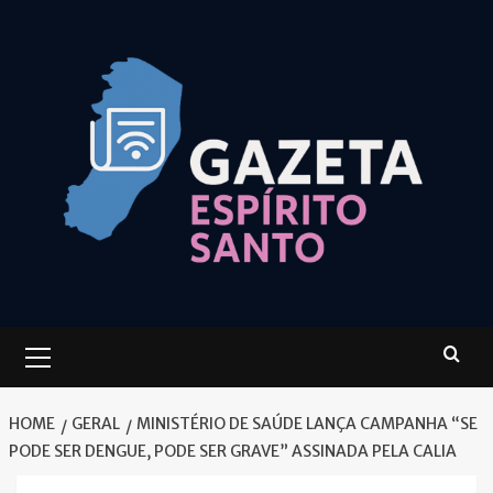
Skip
to
content
Primary
Menu
HOME
GERAL
MINISTÉRIO DE SAÚDE LANÇA CAMPANHA “SE
PODE SER DENGUE, PODE SER GRAVE” ASSINADA PELA CALIA