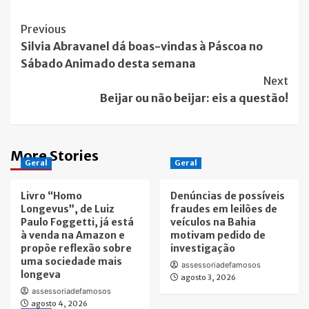
Post
Previous
Silvia Abravanel dá boas-vindas à Páscoa no
Navigation
Sábado Animado desta semana
Next
Beijar ou não beijar: eis a questão!
More Stories
Geral
Geral
Livro “Homo
Denúncias de possíveis
Longevus”, de Luiz
fraudes em leilões de
Paulo Foggetti, já está
veículos na Bahia
à venda na Amazon e
motivam pedido de
propõe reflexão sobre
investigação
uma sociedade mais
assessoriadefamosos
longeva
agosto 3, 2026
assessoriadefamosos
agosto 4, 2026