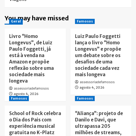
You may have missed
Geral
Famosos
Livro “Homo
Luiz Paulo Foggetti
Longevus”, de Luiz
lança o livro “Homo
Paulo Foggetti, já
Longevus” e propõe
está à venda na
um debate sobre os
Amazon e propõe
desafios de uma
reflexão sobre uma
sociedade cada vez
sociedade mais
mais longeva
longeva
assessoriadefamosos
agosto 4, 2026
assessoriadefamosos
agosto 4, 2026
Famosos
Famosos
School of Rock celebra
“Aliança”: projeto de
o Dia dos Pais com
Danilo e Davi, que
experiência musical
ultrapassa 205
gratuita no K-Platz
milhões de streams,