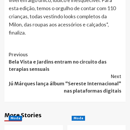
viverem algo único, lúdico e inesquecível. Para
esta edição, temos o orgulho de contar com 110
crianças, todas vestindo looks completos da
Milon, das roupas aos acessórios e calçados”,
finaliza.
Post
Previous
Bela Vista e Jardins entram no circuito das
Navigation
terapias sensuais
Next
Jú Márques lança álbum “Sereste Internacional”
nas plataformas digitais
More Stories
Moda
Moda