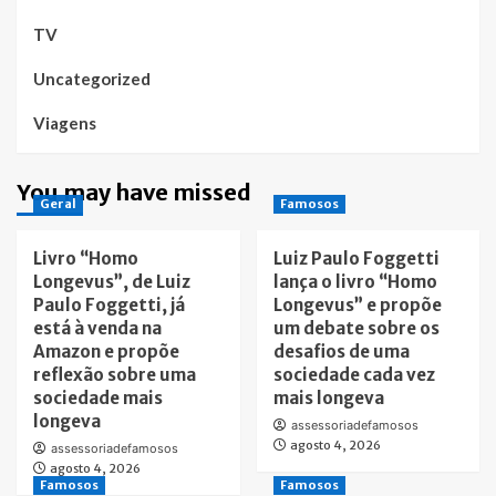
TV
Uncategorized
Viagens
You may have missed
Geral
Famosos
Livro “Homo
Luiz Paulo Foggetti
Longevus”, de Luiz
lança o livro “Homo
Paulo Foggetti, já
Longevus” e propõe
está à venda na
um debate sobre os
Amazon e propõe
desafios de uma
reflexão sobre uma
sociedade cada vez
sociedade mais
mais longeva
longeva
assessoriadefamosos
agosto 4, 2026
assessoriadefamosos
agosto 4, 2026
Famosos
Famosos