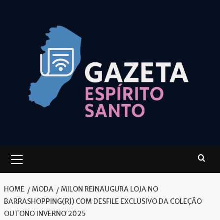
Skip
to
content
Primary
Menu
HOME
MODA
MILON REINAUGURA LOJA NO
BARRASHOPPING(RJ) COM DESFILE EXCLUSIVO DA COLEÇÃO
OUTONO INVERNO 2025