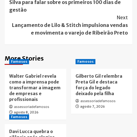
Silva para falar sobre os primeiros 100 dias de
gestão
Next
Lançamento de Lilo & Stitch impulsiona vendas
e movimenta o varejo de Ribeirão Preto
More Stories
Famosos
Famosos
Walter Gabriel revela
Gilberto Gil relembra
como a imprensa pode
Preta Gil e destaca
transformar a imagem
força do legado
de empresas e
deixado pela filha
profissionais
assessoriadefamosos
agosto 7, 2026
assessoriadefamosos
agosto 8, 2026
Famosos
Davi Lucca quebra o