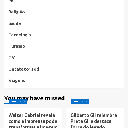
PET
Religião
Saúde
Tecnologia
Turismo
TV
Uncategorized
Viagens
You may have missed
Famosos
Famosos
Walter Gabriel revela
Gilberto Gil relembra
como a imprensa pode
Preta Gil e destaca
transformar a imagem
força do legado