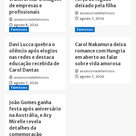
de empresas e
deixado pela filha
profissionais
assessoriadefamosos
agosto 7, 2026
assessoriadefamosos
agosto 8, 2026
Famosos
Famosos
Davi Lucca quebra o
Carol Nakamura deixa
silêncio após elogios
romance com Hungria
nas redes e destaca
em aberto ao falar
educação recebida de
sobre vida amorosa
Carol Dantas
assessoriadefamosos
agosto 7, 2026
assessoriadefamosos
agosto 7, 2026
Famosos
João Gomes ganha
festa após aniversário
na Austrália, e Ary
Mirelle revela
detalhes da
comemoração