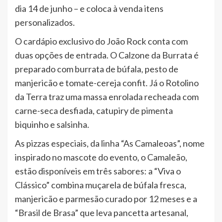
dia 14 de junho – e coloca à venda itens
personalizados.
O cardápio exclusivo do João Rock conta com
duas opções de entrada. O Calzone da Burrata é
preparado com burrata de búfala, pesto de
manjericão e tomate-cereja confit. Já o Rotolino
da Terra traz uma massa enrolada recheada com
carne-seca desfiada, catupiry de pimenta
biquinho e salsinha.
As pizzas especiais, da linha “As Camaleoas”, nome
inspirado no mascote do evento, o Camaleão,
estão disponíveis em três sabores: a “Viva o
Clássico” combina muçarela de búfala fresca,
manjericão e parmesão curado por 12 meses e a
“Brasil de Brasa” que leva pancetta artesanal,