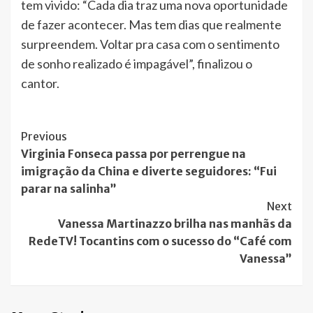
tem vivido: “Cada dia traz uma nova oportunidade
de fazer acontecer. Mas tem dias que realmente
surpreendem. Voltar pra casa com o sentimento
de sonho realizado é impagável”, finalizou o
cantor.
Post
Previous
Virginia Fonseca passa por perrengue na
Navigation
imigração da China e diverte seguidores: “Fui
parar na salinha”
Next
Vanessa Martinazzo brilha nas manhãs da
RedeTV! Tocantins com o sucesso do “Café com
Vanessa”