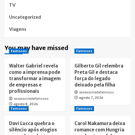
TV
Uncategorized
Viagens
You may have missed
Famosos
Famosos
Walter Gabriel revela
Gilberto Gil relembra
como a imprensa pode
Preta Gil e destaca
transformar a imagem
força do legado
de empresas e
deixado pela filha
profissionais
assessoriadefamosos
agosto 7, 2026
assessoriadefamosos
agosto 8, 2026
Famosos
Famosos
Davi Lucca quebra o
Carol Nakamura deixa
silêncio após elogios
romance com Hungria