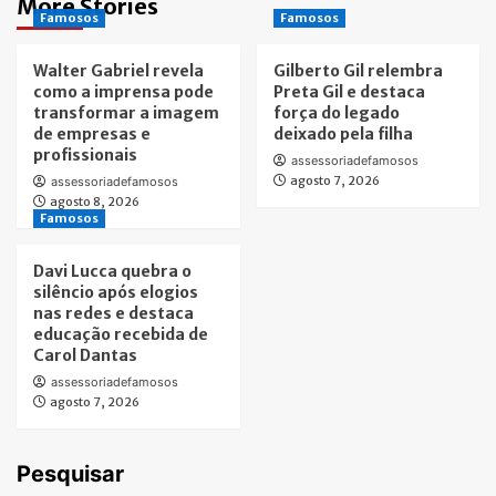
More Stories
Famosos
Famosos
Walter Gabriel revela
Gilberto Gil relembra
como a imprensa pode
Preta Gil e destaca
transformar a imagem
força do legado
de empresas e
deixado pela filha
profissionais
assessoriadefamosos
agosto 7, 2026
assessoriadefamosos
agosto 8, 2026
Famosos
Davi Lucca quebra o
silêncio após elogios
nas redes e destaca
educação recebida de
Carol Dantas
assessoriadefamosos
agosto 7, 2026
Pesquisar