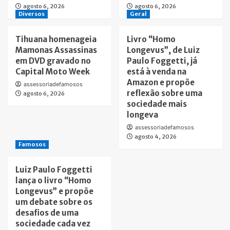
agosto 6, 2026
agosto 6, 2026
Diversos
Geral
Tihuana homenageia
Livro “Homo
Mamonas Assassinas
Longevus”, de Luiz
em DVD gravado no
Paulo Foggetti, já
Capital Moto Week
está à venda na
Amazon e propõe
assessoriadefamosos
reflexão sobre uma
agosto 6, 2026
sociedade mais
longeva
assessoriadefamosos
agosto 4, 2026
Famosos
Luiz Paulo Foggetti
lança o livro “Homo
Longevus” e propõe
um debate sobre os
desafios de uma
sociedade cada vez