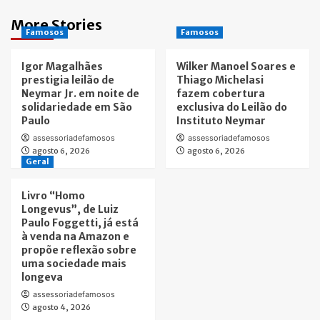
More Stories
Famosos
Famosos
Igor Magalhães
Wilker Manoel Soares e
prestigia leilão de
Thiago Michelasi
Neymar Jr. em noite de
fazem cobertura
solidariedade em São
exclusiva do Leilão do
Paulo
Instituto Neymar
assessoriadefamosos
assessoriadefamosos
agosto 6, 2026
agosto 6, 2026
Geral
Livro “Homo
Longevus”, de Luiz
Paulo Foggetti, já está
à venda na Amazon e
propõe reflexão sobre
uma sociedade mais
longeva
assessoriadefamosos
agosto 4, 2026