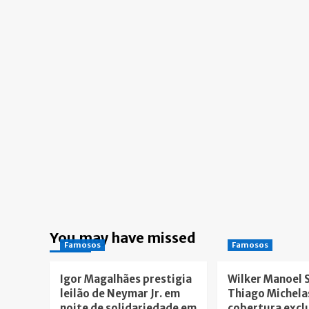
You may have missed
Famosos
Famosos
Igor Magalhães prestigia
Wilker Manoel 
leilão de Neymar Jr. em
Thiago Michela
noite de solidariedade em
cobertura excl