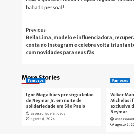
babado pessoal !
Post
Previous
Bella Lima, modelo e influenciadora, recuper
Navigation
conta no Instagram e celebra volta triunfant
com novidades para seus fãs
More Stories
Famosos
Famosos
Igor Magalhães prestigia leilão
Wilker Man
de Neymar Jr. em noite de
Michelasi 
solidariedade em São Paulo
exclusiva d
Neymar
assessoriadefamosos
agosto 6, 2026
assessoria
agosto 6, 