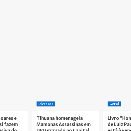
Diversos
Geral
Soares e
Tihuana homenageia
Livro “Ho
si fazem
Mamonas Assassinas em
de Luiz Pa
usiva do
DVD gravado no Capital
está à ven