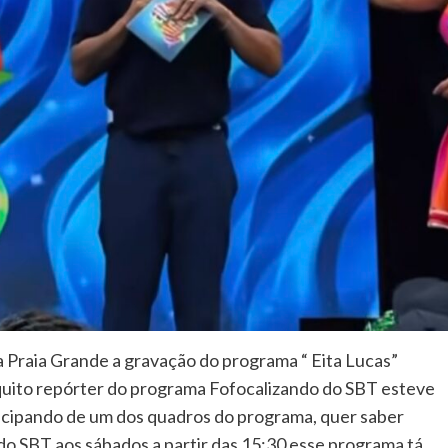
a Praia Grande a gravação do programa “ Eita Lucas”
quito repórter do programa Fofocalizando do SBT esteve
ticipando de um dos quadros do programa, quer saber
do SBT aos sábados a partir das 15:30 esse programa tá