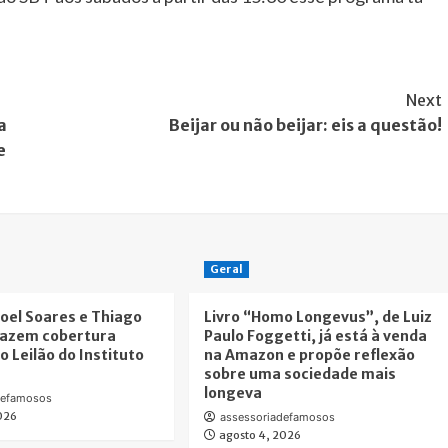
Next
a
Beijar ou não beijar: eis a questão!
e
Geral
oel Soares e Thiago
Livro “Homo Longevus”, de Luiz
fazem cobertura
Paulo Foggetti, já está à venda
o Leilão do Instituto
na Amazon e propõe reflexão
sobre uma sociedade mais
longeva
defamosos
2026
assessoriadefamosos
agosto 4, 2026