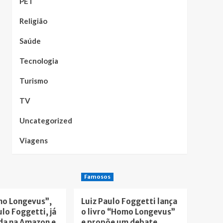
PET
Religião
Saúde
Tecnologia
Turismo
TV
Uncategorized
Viagens
Famosos
mo Longevus”,
Luiz Paulo Foggetti lança
ulo Foggetti, já
o livro “Homo Longevus”
da na Amazon e
e propõe um debate