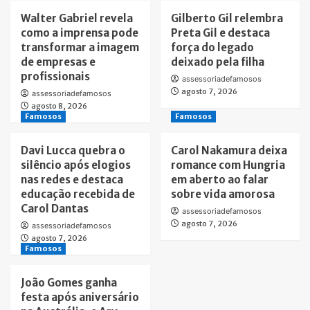
Walter Gabriel revela
Gilberto Gil relembra
como a imprensa pode
Preta Gil e destaca
transformar a imagem
força do legado
de empresas e
deixado pela filha
profissionais
assessoriadefamosos
agosto 7, 2026
assessoriadefamosos
agosto 8, 2026
Famosos
Famosos
Davi Lucca quebra o
Carol Nakamura deixa
silêncio após elogios
romance com Hungria
nas redes e destaca
em aberto ao falar
educação recebida de
sobre vida amorosa
Carol Dantas
assessoriadefamosos
agosto 7, 2026
assessoriadefamosos
agosto 7, 2026
Famosos
João Gomes ganha
festa após aniversário