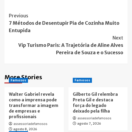
Post
Previous
7 Métodos de Desentupir Pia de Cozinha Muito
Navigation
Entupida
Next
Vip Turismo Paris: A Trajetória de Aline Alves
Pereira de Souza e o Sucesso
More Stories
Famosos
Famosos
Walter Gabriel revela
Gilberto Gil relembra
como a imprensa pode
Preta Gil e destaca
transformar a imagem
força do legado
de empresas e
deixado pela filha
profissionais
assessoriadefamosos
agosto 7, 2026
assessoriadefamosos
agosto 8, 2026