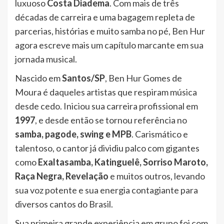
luxuoso
Costa Diadema
. Com mais de três
décadas de carreira e uma bagagem repleta de
parcerias, histórias e muito samba no pé, Ben Hur
agora escreve mais um capítulo marcante em sua
jornada musical.
Nascido em
Santos/SP
, Ben Hur Gomes de
Moura é daqueles artistas que respiram música
desde cedo. Iniciou sua carreira profissional em
1997
, e desde então se tornou referência no
samba, pagode, swing e MPB
. Carismático e
talentoso, o cantor já dividiu palco com gigantes
como
Exaltasamba, Katinguelê, Sorriso Maroto,
Raça Negra, Revelação
e muitos outros, levando
sua voz potente e sua energia contagiante para
diversos cantos do Brasil.
Sua primeira grande experiência em grupo foi com