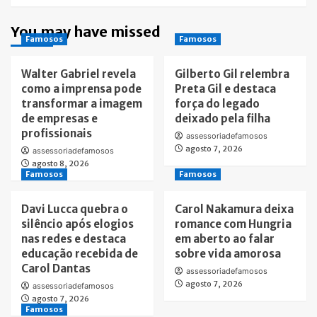
You may have missed
Famosos
Famosos
Walter Gabriel revela
Gilberto Gil relembra
como a imprensa pode
Preta Gil e destaca
transformar a imagem
força do legado
de empresas e
deixado pela filha
profissionais
assessoriadefamosos
agosto 7, 2026
assessoriadefamosos
agosto 8, 2026
Famosos
Famosos
Davi Lucca quebra o
Carol Nakamura deixa
silêncio após elogios
romance com Hungria
nas redes e destaca
em aberto ao falar
educação recebida de
sobre vida amorosa
Carol Dantas
assessoriadefamosos
agosto 7, 2026
assessoriadefamosos
agosto 7, 2026
Famosos