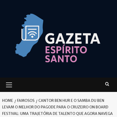
Skip
to
content
Primary
Menu
HOME
FAMOSOS
CANTOR BEN HUR E O SAMBA DU BEN
LEVAM O MELHOR DO PAGODE PARA O CRUZEIRO ON BOARD
FESTIVAL: UMA TRAJETÓRIA DE TALENTO QUE AGORA NAVEGA