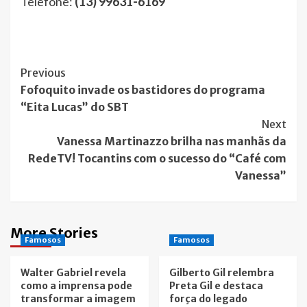
Telefone:
(13) 99631-6169
Post
Previous
Fofoquito invade os bastidores do programa
Navigation
“Eita Lucas” do SBT
Next
Vanessa Martinazzo brilha nas manhãs da
RedeTV! Tocantins com o sucesso do “Café com
Vanessa”
More Stories
Famosos
Famosos
Walter Gabriel revela
Gilberto Gil relembra
como a imprensa pode
Preta Gil e destaca
transformar a imagem
força do legado