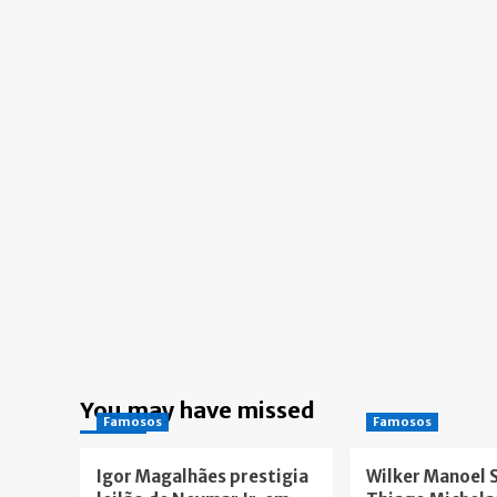
You may have missed
Famosos
Famosos
Igor Magalhães prestigia
Wilker Manoel 