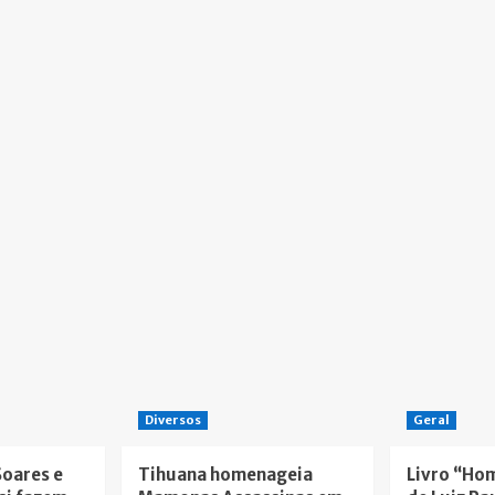
Diversos
Geral
Soares e
Tihuana homenageia
Livro “Ho