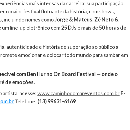
experiências mais intensas da carreira: sua participação
er o maior festival flutuante da história, com shows,
is, incluindo nomes como
Jorge & Mateus, Zé Neto &
e um line-up eletrônico com
25 DJs
e mais de
50 horas de
gria, autenticidade e história de superação ao público a
romete emocionar e colocar todo mundo para sambar em
uecível com Ben Hur no On Board Festival — onde o
aré de emoções.
 artista, acesse:
www.caminhodomareventos.com.br
E-
om.br
Telefone:
(13) 99631-6169