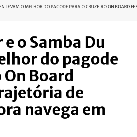
EN LEVAM O MELHOR DO PAGODE PARA O CRUZEIRO ON BOARD FE
r e o Samba Du
elhor do pagode
o On Board
rajetória de
gora navega em