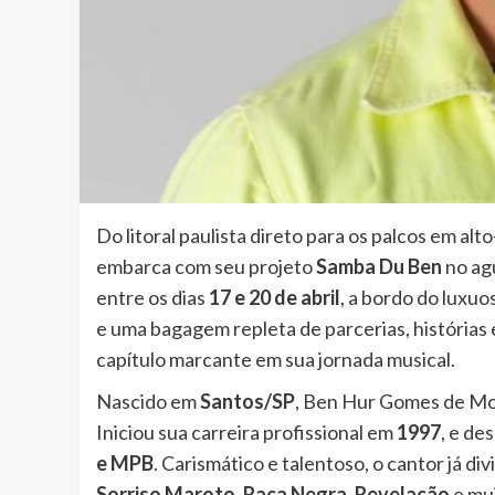
Do litoral paulista direto para os palcos em al
embarca com seu projeto
Samba Du Ben
no ag
entre os dias
17 e 20 de abril
, a bordo do luxu
e uma bagagem repleta de parcerias, histórias
capítulo marcante em sua jornada musical.
Nascido em
Santos/SP
, Ben Hur Gomes de Mou
Iniciou sua carreira profissional em
1997
, e de
e MPB
. Carismático e talentoso, o cantor já d
Sorriso Maroto, Raça Negra, Revelação
e mui