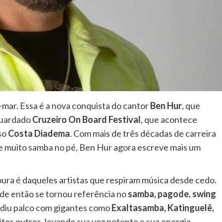
to-mar. Essa é a nova conquista do cantor
Ben Hur
, que
uardado
Cruzeiro On Board Festival
, que acontece
oso
Costa Diadema
. Com mais de três décadas de carreira
 e muito samba no pé, Ben Hur agora escreve mais um
ra é daqueles artistas que respiram música desde cedo.
sde então se tornou referência no
samba, pagode, swing
ividiu palco com gigantes como
Exaltasamba, Katinguelê,
tos outros, levando sua voz potente e sua energia