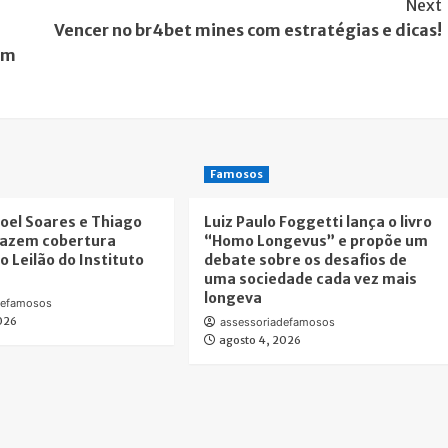
Next
Vencer no br4bet mines com estratégias e dicas!
om
Famosos
oel Soares e Thiago
Luiz Paulo Foggetti lança o livro
fazem cobertura
“Homo Longevus” e propõe um
o Leilão do Instituto
debate sobre os desafios de
uma sociedade cada vez mais
longeva
defamosos
2026
assessoriadefamosos
agosto 4, 2026