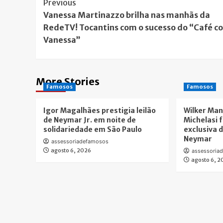
Post
Previous
Vanessa Martinazzo brilha nas manhãs da
Navigation
RedeTV! Tocantins com o sucesso do “Café c
Vanessa”
More Stories
Famosos
Famosos
Igor Magalhães prestigia leilão
Wilker Man
de Neymar Jr. em noite de
Michelasi 
solidariedade em São Paulo
exclusiva d
Neymar
assessoriadefamosos
agosto 6, 2026
assessoria
agosto 6, 