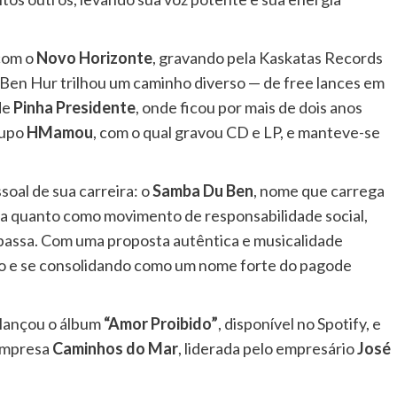
 com o
Novo Horizonte
, gravando pela Kaskatas Records
 Ben Hur trilhou um caminho diverso — de free lances em
de
Pinha Presidente
, onde ficou por mais de dois anos
rupo
HMamou
, com o qual gravou CD e LP, e manteve-se
soal de sua carreira: o
Samba Du Ben
, nome que carrega
ta quanto como movimento de responsabilidade social,
passa. Com uma proposta autêntica e musicalidade
o e se consolidando como um nome forte do pagode
 lançou o álbum
“Amor Proibido”
, disponível no Spotify, e
 empresa
Caminhos do Mar
, liderada pelo empresário
José