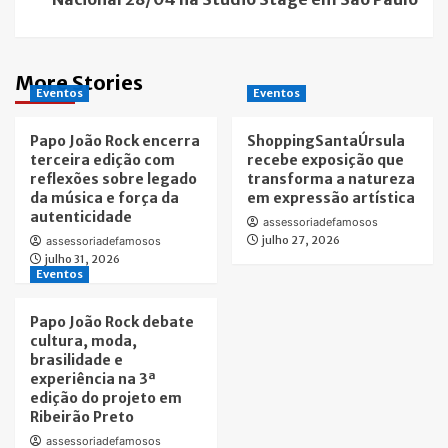
More Stories
Eventos
Eventos
Papo João Rock encerra
ShoppingSantaÚrsula
terceira edição com
recebe exposição que
reflexões sobre legado
transforma a natureza
da música e força da
em expressão artística
autenticidade
assessoriadefamosos
julho 27, 2026
assessoriadefamosos
julho 31, 2026
Eventos
Papo João Rock debate
cultura, moda,
brasilidade e
experiência na 3ª
edição do projeto em
Ribeirão Preto
assessoriadefamosos