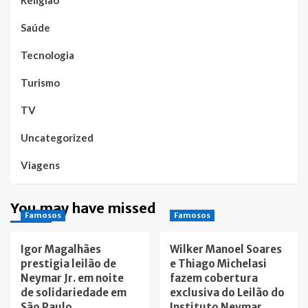
Religião
Saúde
Tecnologia
Turismo
TV
Uncategorized
Viagens
You may have missed
Famosos
Famosos
Igor Magalhães
Wilker Manoel Soares
prestigia leilão de
e Thiago Michelasi
Neymar Jr. em noite
fazem cobertura
de solidariedade em
exclusiva do Leilão do
São Paulo
Instituto Neymar