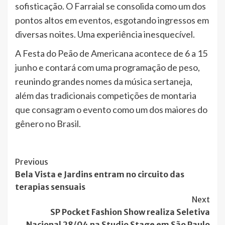
sofisticação. O Farraial se consolida como um dos
pontos altos em eventos, esgotando ingressos em
diversas noites. Uma experiência inesquecível.
A Festa do Peão de Americana acontece de 6 a 15
junho e contará com uma programação de peso,
reunindo grandes nomes da música sertaneja,
além das tradicionais competições de montaria
que consagram o evento como um dos maiores do
gênero no Brasil.
Post
Previous
Bela Vista e Jardins entram no circuito das
Navigation
terapias sensuais
Next
SP Pocket Fashion Show realiza Seletiva
Nacional 28/04 na Studio Stage em São Paulo