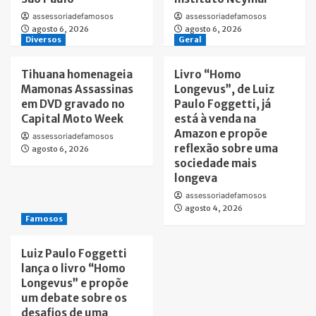
assessoriadefamosos
assessoriadefamosos
agosto 6, 2026
agosto 6, 2026
Diversos
Geral
Tihuana homenageia
Livro “Homo
Mamonas Assassinas
Longevus”, de Luiz
em DVD gravado no
Paulo Foggetti, já
Capital Moto Week
está à venda na
Amazon e propõe
assessoriadefamosos
reflexão sobre uma
agosto 6, 2026
sociedade mais
longeva
assessoriadefamosos
agosto 4, 2026
Famosos
Luiz Paulo Foggetti
lança o livro “Homo
Longevus” e propõe
um debate sobre os
desafios de uma