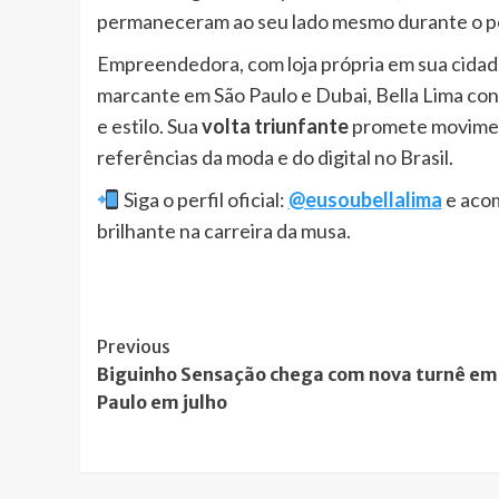
permaneceram ao seu lado mesmo durante o per
Empreendedora, com loja própria em sua cidade
marcante em São Paulo e Dubai, Bella Lima co
e estilo. Sua
volta triunfante
promete movimen
referências da moda e do digital no Brasil.
Siga o perfil oficial:
@eusoubellalima
e acom
brilhante na carreira da musa.
Post
Previous
Biguinho Sensação chega com nova turnê em
Navigation
Paulo em julho