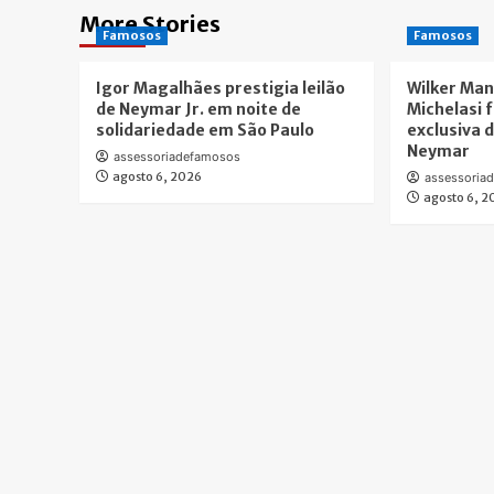
More Stories
Famosos
Famosos
Igor Magalhães prestigia leilão
Wilker Man
de Neymar Jr. em noite de
Michelasi 
solidariedade em São Paulo
exclusiva d
Neymar
assessoriadefamosos
agosto 6, 2026
assessoria
agosto 6, 