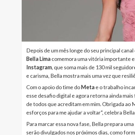
Depois de um mês longe do seu principal canal
Bella Lima
comemora uma vitória importante em
Instagram
, que soma mais de 130 mil seguidor
e carisma, Bella mostra mais uma vez que resil
Com o apoio do time do
Meta
e o trabalho inc
esse desafio digital e agora retorna ainda mais 
de todos que acreditam em mim. Obrigada ao 
esforços para me ajudar a voltar”, celebra Bell
Para marcar essa nova fase, Bella prepara uma
serão divulgados nos próximos dias, como form