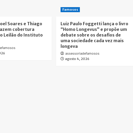
Famosos
oel Soares e Thiago
Luiz Paulo Foggetti lança o livro
fazem cobertura
“Homo Longevus” e propõe um
o Leilão do Instituto
debate sobre os desafios de
uma sociedade cada vez mais
longeva
defamosos
2026
assessoriadefamosos
agosto 4, 2026