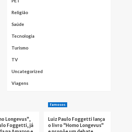
PET
Religião
Saúde
Tecnologia
Turismo
TV
Uncategorized
Viagens
Famosos
mo Longevus”,
Luiz Paulo Foggetti lança
ulo Foggetti, já
o livro “Homo Longevus”
da na Amazon e
e propõe um debate