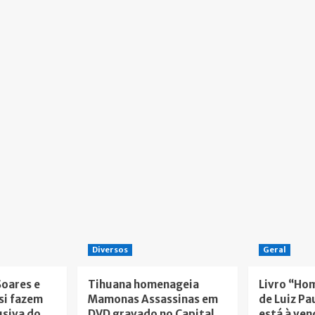
Diversos
Geral
Soares e
Tihuana homenageia
Livro “Ho
si fazem
Mamonas Assassinas em
de Luiz Pa
usiva do
DVD gravado no Capital
está à ven