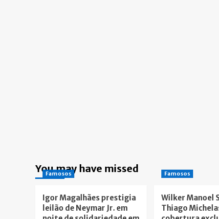
You may have missed
Famosos
Famosos
Igor Magalhães prestigia
Wilker Manoel 
leilão de Neymar Jr. em
Thiago Michela
noite de solidariedade em
cobertura excl