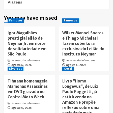
Viagens
You may have missed
Famosos
Famosos
Igor Magalhães
Wilker Manoel Soares
prestigia leilão de
e Thiago Michelasi
Neymar Jr. em noite
fazem cobertura
de solidariedade em
exclusiva do Leilão do
São Paulo
Instituto Neymar
assessoriadefamosos
assessoriadefamosos
agosto 6, 2026
agosto 6, 2026
Diversos
Geral
Tihuana homenageia
Livro “Homo
Mamonas Assassinas
Longevus”, de Luiz
em DVD gravado no
Paulo Foggetti, já
Capital Moto Week
está à venda na
Amazon e propõe
assessoriadefamosos
reflexão sobre uma
agosto 6, 2026
sociedade mais