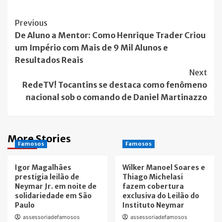
Post
Previous
De Aluno a Mentor: Como Henrique Trader Criou
Navigation
um Império com Mais de 9 Mil Alunos e
Resultados Reais
Next
RedeTV! Tocantins se destaca como fenômeno
nacional sob o comando de Daniel Martinazzo
More Stories
Famosos
Famosos
Igor Magalhães
Wilker Manoel Soares e
prestigia leilão de
Thiago Michelasi
Neymar Jr. em noite de
fazem cobertura
solidariedade em São
exclusiva do Leilão do
Paulo
Instituto Neymar
assessoriadefamosos
assessoriadefamosos