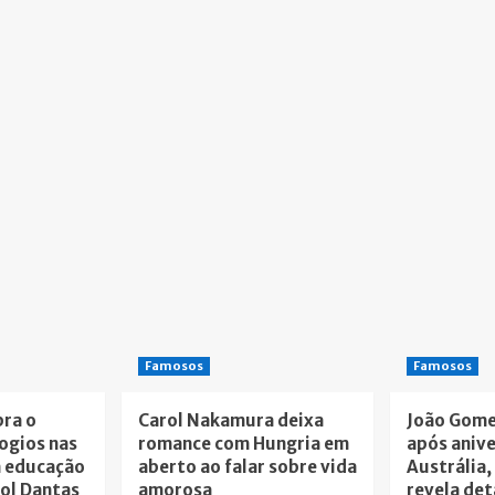
Famosos
Famosos
bra o
Carol Nakamura deixa
João Gome
logios nas
romance com Hungria em
após anive
a educação
aberto ao falar sobre vida
Austrália,
rol Dantas
amorosa
revela det