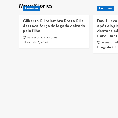
More Stories
Famosos
Famosos
Gilberto Gil relembra Preta Gil e
Davi Lucca
destaca força do legado deixado
após elogi
pela filha
destaca e
Carol Dant
assessoriadefamosos
agosto 7, 2026
assessoria
agosto 7, 