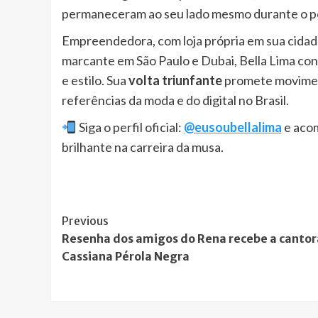
permaneceram ao seu lado mesmo durante o per
Empreendedora, com loja própria em sua cidade
marcante em São Paulo e Dubai, Bella Lima co
e estilo. Sua
volta triunfante
promete movimen
referências da moda e do digital no Brasil.
Siga o perfil oficial:
@eusoubellalima
e acom
brilhante na carreira da musa.
Post
Previous
Resenha dos amigos do Rena recebe a cantor
Navigation
Cassiana Pérola Negra