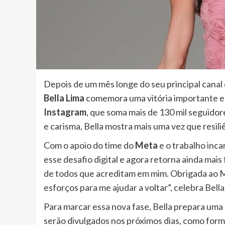
Depois de um mês longe do seu principal canal
Bella Lima
comemora uma vitória importante em
Instagram
, que soma mais de 130 mil seguidor
e carisma, Bella mostra mais uma vez que resil
Com o apoio do time do
Meta
e o trabalho inc
esse desafio digital e agora retorna ainda mais 
de todos que acreditam em mim. Obrigada ao 
esforços para me ajudar a voltar”, celebra Bell
Para marcar essa nova fase, Bella prepara uma
serão divulgados nos próximos dias, como form