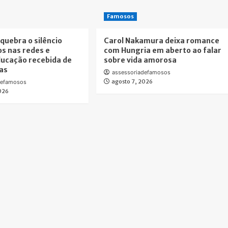
Famosos
 quebra o silêncio
Carol Nakamura deixa romance
os nas redes e
com Hungria em aberto ao falar
ducação recebida de
sobre vida amorosa
as
assessoriadefamosos
agosto 7, 2026
defamosos
2026