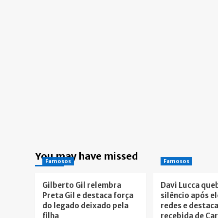
You may have missed
Famosos
Famosos
Gilberto Gil relembra
Davi Lucca que
Preta Gil e destaca força
silêncio após e
do legado deixado pela
redes e destac
filha
recebida de Ca