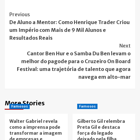
Post
Previous
De Aluno a Mentor: Como Henrique Trader Criou
Navigation
um Império com Mais de 9 Mil Alunos e
Resultados Reais
Next
Cantor Ben Hur e o Samba Du Ben levam o
melhor do pagode para o Cruzeiro On Board
Festival: uma trajetória de talento que agora
navega em alto-mar
More Stories
Famosos
Famosos
Walter Gabriel revela
Gilberto Gil relembra
como a imprensa pode
Preta Gil e destaca
transformar a imagem
força do legado
de empresas e
deixado pela filha