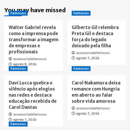
You may have missed
Famosos
Famosos
Walter Gabriel revela
Gilberto Gil relembra
como a imprensa pode
Preta Gil e destaca
transformar a imagem
força do legado
de empresas e
deixado pela filha
profissionais
assessoriadefamosos
agosto 7, 2026
assessoriadefamosos
agosto 8, 2026
Famosos
Famosos
Davi Lucca quebra o
Carol Nakamura deixa
silêncio após elogios
romance com Hungria
nas redes e destaca
em aberto ao falar
educação recebida de
sobre vida amorosa
Carol Dantas
assessoriadefamosos
agosto 7, 2026
assessoriadefamosos
agosto 7, 2026
Famosos