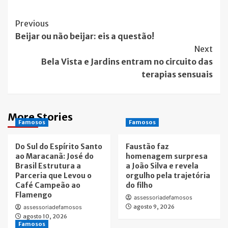
Post
Previous
Beijar ou não beijar: eis a questão!
Navigation
Next
Bela Vista e Jardins entram no circuito das
terapias sensuais
More Stories
Famosos
Famosos
Do Sul do Espírito Santo
Faustão faz
ao Maracanã: José do
homenagem surpresa
Brasil Estrutura a
a João Silva e revela
Parceria que Levou o
orgulho pela trajetória
Café Campeão ao
do filho
Flamengo
assessoriadefamosos
agosto 9, 2026
assessoriadefamosos
agosto 10, 2026
Famosos