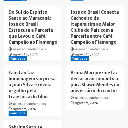
Do Sul do Espírito
José do Brasil Conecta
Santo ao Maracanã:
Cachoeiro de
José do Brasil
Itapemirim ao Maior
Estrutura a Parceria
Clube do País com a
que Levou o Café
Parceria entre Café
Campeão ao Flamengo
Campeão e Flamengo
assessoriadefamosos
assessoriadefamosos
agosto 10, 2026
agosto 10, 2026
Famosos
Famosos
Faustão faz
Bruna Marquezine faz
homenagem surpresa
declaração romântica
a João Silva e revela
para Shawn Mendes no
orgulho pela
aniversário do cantor
trajetória do filho
assessoriadefamosos
agosto 9, 2026
assessoriadefamosos
agosto 9, 2026
Famosos
Sabrina Sato se