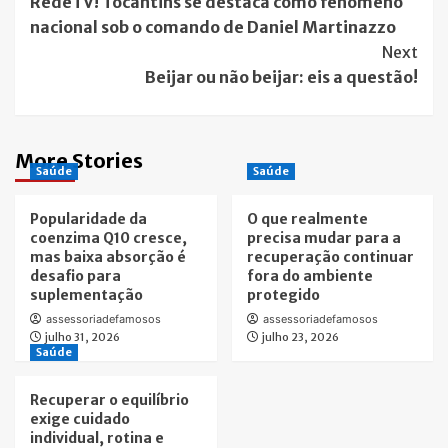
RedeTV! Tocantins se destaca como fenômeno
Navigation
nacional sob o comando de Daniel Martinazzo
Next
Beijar ou não beijar: eis a questão!
More Stories
Saúde
Saúde
Popularidade da
O que realmente
coenzima Q10 cresce,
precisa mudar para a
mas baixa absorção é
recuperação continuar
desafio para
fora do ambiente
suplementação
protegido
assessoriadefamosos
assessoriadefamosos
julho 31, 2026
julho 23, 2026
Saúde
Recuperar o equilíbrio
exige cuidado
individual, rotina e