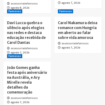
agosto 7, 2026
assessoriadefamosos
agosto 8, 2026
Famosos
Famosos
Davi Lucca quebra o
Carol Nakamura deixa
silêncio após elogios
romance com Hungria
nas redes e destaca
em aberto ao falar
educação recebida de
sobre vida amorosa
Carol Dantas
assessoriadefamosos
agosto 7, 2026
assessoriadefamosos
agosto 7, 2026
Famosos
João Gomes ganha
festa após aniversário
na Austrália, e Ary
Mirelle revela
detalhes da
comemoração
assessoriadefamosos
agosto 7, 2026