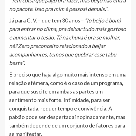
“Tem coisa que pago pra fazer, mas beijo não entra
no pacote. Isso pra mim é pessoal demais.”
.
Já para G. V. – que tem 30 anos –
“(o beijo é bom)
para entrar no clima, pra deixar tudo mais gostoso
e aumentar o tesão. Tá na chuva é pra se molhar,
né? Zero preconceito relacionado a beijar
acompanhantes, temos que quebrar esse tabu
besta”
.
É preciso que haja algo muito mais intenso em uma
relação efêmera, como é o caso de um programa,
para que suscite em ambas as partes um
sentimento mais forte. Intimidade, para ser
conquistada, requer tempo e convivência. A
paixão pode ser despertada inopinadamente, mas
também depende de um conjunto de fatores para
se manifestar.