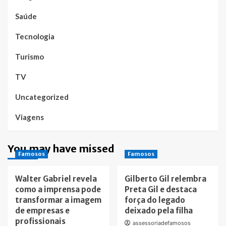
Saúde
Tecnologia
Turismo
TV
Uncategorized
Viagens
You may have missed
Famosos
Famosos
Walter Gabriel revela
Gilberto Gil relembra
como a imprensa pode
Preta Gil e destaca
transformar a imagem
força do legado
de empresas e
deixado pela filha
profissionais
assessoriadefamosos