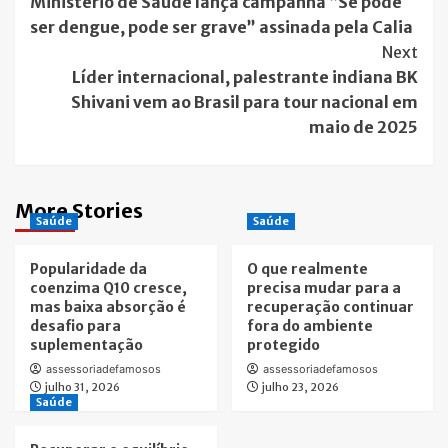
Ministério de Saúde lança campanha “Se pode
Navigation
ser dengue, pode ser grave” assinada pela Calia
Next
Líder internacional, palestrante indiana BK
Shivani vem ao Brasil para tour nacional em
maio de 2025
More Stories
Saúde
Saúde
Popularidade da
O que realmente
coenzima Q10 cresce,
precisa mudar para a
mas baixa absorção é
recuperação continuar
desafio para
fora do ambiente
suplementação
protegido
assessoriadefamosos
assessoriadefamosos
julho 31, 2026
julho 23, 2026
Saúde