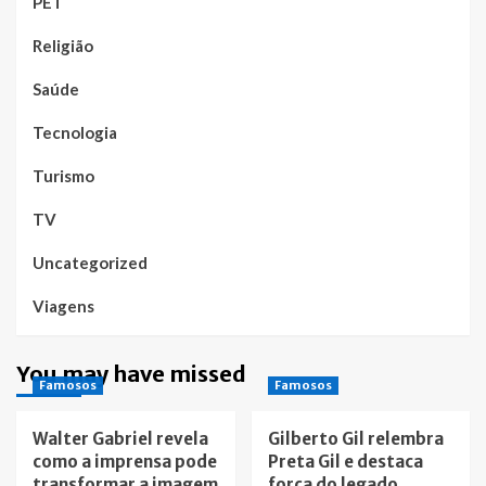
PET
Religião
Saúde
Tecnologia
Turismo
TV
Uncategorized
Viagens
You may have missed
Famosos
Famosos
Walter Gabriel revela
Gilberto Gil relembra
como a imprensa pode
Preta Gil e destaca
transformar a imagem
força do legado