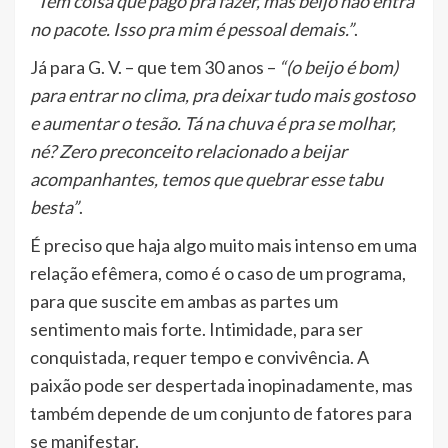
“Tem coisa que pago pra fazer, mas beijo não entra
no pacote. Isso pra mim é pessoal demais.”
.
Já para G. V. – que tem 30 anos –
“(o beijo é bom)
para entrar no clima, pra deixar tudo mais gostoso
e aumentar o tesão. Tá na chuva é pra se molhar,
né? Zero preconceito relacionado a beijar
acompanhantes, temos que quebrar esse tabu
besta”
.
É preciso que haja algo muito mais intenso em uma
relação efêmera, como é o caso de um programa,
para que suscite em ambas as partes um
sentimento mais forte. Intimidade, para ser
conquistada, requer tempo e convivência. A
paixão pode ser despertada inopinadamente, mas
também depende de um conjunto de fatores para
se manifestar.