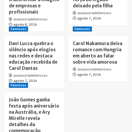
de empresas e
deixado pela filha
profissionais
assessoriadefamosos
agosto 7, 2026
assessoriadefamosos
agosto 8, 2026
Famosos
Famosos
Davi Lucca quebra o
Carol Nakamura deixa
silêncio após elogios
romance com Hungria
nas redes e destaca
em aberto ao falar
educação recebida de
sobre vida amorosa
Carol Dantas
assessoriadefamosos
agosto 7, 2026
assessoriadefamosos
agosto 7, 2026
Famosos
João Gomes ganha
festa após aniversário
na Austrália, e Ary
Mirelle revela
detalhes da
comemoração