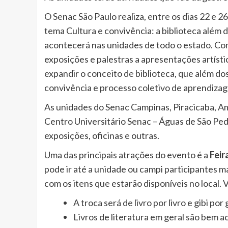
O Senac São Paulo realiza, entre os dias 22 e 2
tema Cultura e convivência: a biblioteca além d
acontecerá nas unidades de todo o estado. Co
exposições e palestras a apresentações artístic
expandir o conceito de biblioteca, que além dos
convivência e processo coletivo de aprendiza
As unidades do Senac Campinas, Piracicaba, Ame
Centro Universitário Senac – Águas de São Ped
exposições, oficinas e outras.
Uma das principais atrações do evento é a
Feir
pode ir até a unidade ou campi participantes mai
com os itens que estarão disponíveis no local. 
A troca será de livro por livro e gibi por g
Livros de literatura em geral são bem a